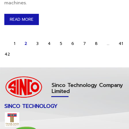
machines.
READ MORE
1
2
3
4
5
6
7
8
...
41
42
Sinco Technology Company
Limited
SINCO TECHNOLOGY