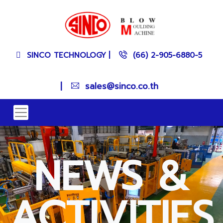
SINCO TECHNOLOGY
|
(66) 2-905-6880-5
|
sales@sinco.co.th
NEWS &
ACTIVITIES