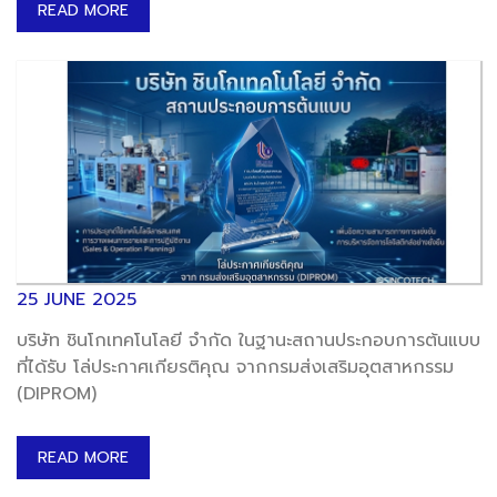
system designed to maximize productivity, it
READ MORE
delivers precise and stable operation while
excellently minimizing production line errors.
25 JUNE 2025
บริษัท ชินโกเทคโนโลยี จำกัด ในฐานะสถานประกอบการต้นแบบ
ที่ได้รับ โล่ประกาศเกียรติคุณ จากกรมส่งเสริมอุตสาหกรรม
(DIPROM)
READ MORE