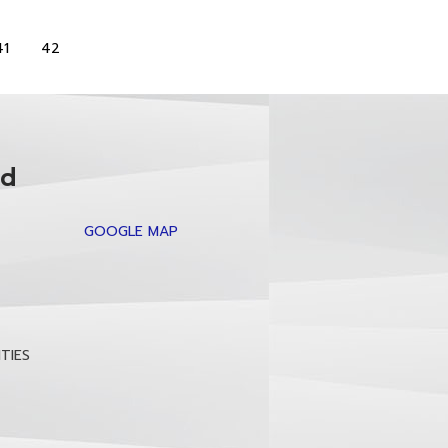
41
42
ed
GOOGLE MAP
TIES