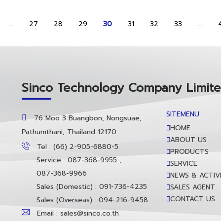
...
27
28
29
30
31
32
33
...
Sinco Technology Company Limit
SITEMENU
76 Moo 3 Buangbon, Nongsuae,
HOME
Pathumthani, Thailand 12170
ABOUT US
Tel : (66) 2-905-6880-5
PRODUCTS
Service : 087-368-9955 ,
SERVICE
087-368-9966
NEWS & ACTIVI
Sales (Domestic) : 091-736-4235
SALES AGENT
CONTACT US
Sales (Overseas) : 094-216-9458
Email : sales@sinco.co.th