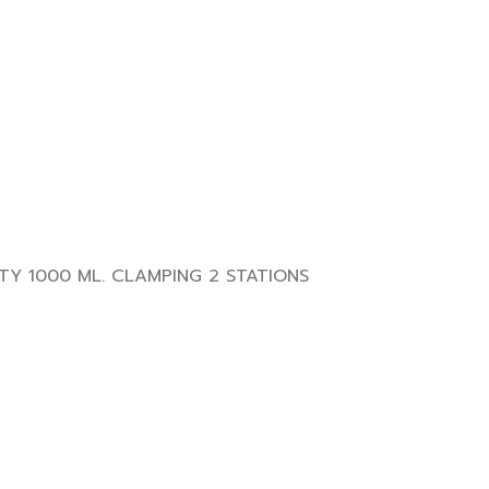
BLOW MOULDING MACHINE VK750DC MAX CAPACITY 1000 ML. CLAMPING 2 STATIONS