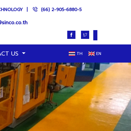
CHNOLOGY
|
(66) 2-905-6880-5
sinco.co.th
ACT US
TH
EN