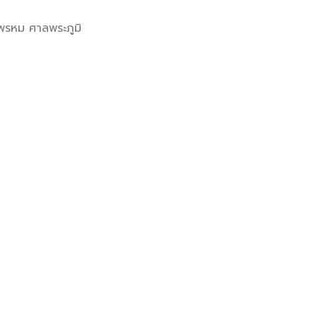
ะพรหม ศาลพระภูมิ